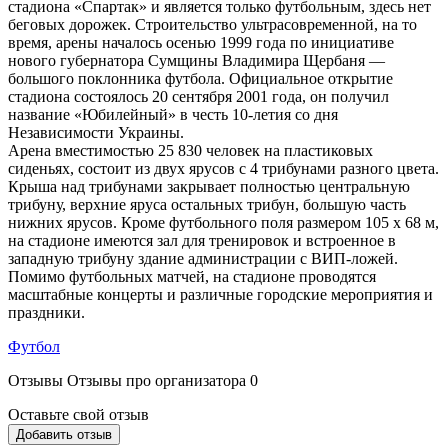
стадиона «Спартак» и является только футбольным, здесь нет
беговых дорожек. Строительство ультрасовременной, на то
время, арены началось осенью 1999 года по инициативе
нового губернатора Сумщины Владимира Щербаня —
большого поклонника футбола. Официальное открытие
стадиона состоялось 20 сентября 2001 года, он получил
название «Юбилейный» в честь 10-летия со дня
Независимости Украины.
Арена вместимостью 25 830 человек на пластиковых
сиденьях, состоит из двух ярусов с 4 трибунами разного цвета.
Крыша над трибунами закрывает полностью центральную
трибуну, верхние яруса остальных трибун, большую часть
нижних ярусов. Кроме футбольного поля размером 105 х 68 м,
на стадионе имеются зал для тренировок и встроенное в
западную трибуну здание администрации с ВИП-ложей.
Помимо футбольных матчей, на стадионе проводятся
масштабные концерты и различные городские мероприятия и
праздники.
Футбол
Отзывы
Отзывы про организатора
0
Оставьте свой отзыв
Добавить отзыв