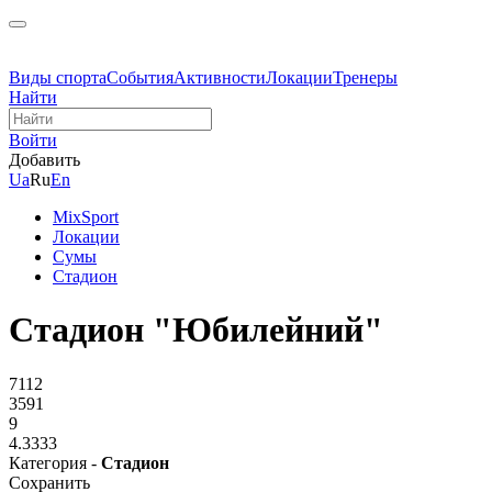
Виды спорта
События
Активности
Локации
Тренеры
Найти
Войти
Добавить
Ua
Ru
En
MixSport
Локации
Сумы
Стадион
Стадион "Юбилейний"
7112
3591
9
4.3333
Категория -
Стадион
Сохранить