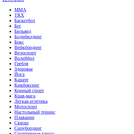
MMA
TRX
Баскетбол
Бег
Бильярд
Бодибилдинг
Бокс
Вейкбординг
Велоспорт
Волейбол
Гребля
Здоровье
Йога
Карате
Кикбоксинг
Конный спорт
Крав-мага
Легкая атлетика
Мотоспорт
Настольный теннис
Плавание
Сквош
Сноубординг
Спортивные танцы