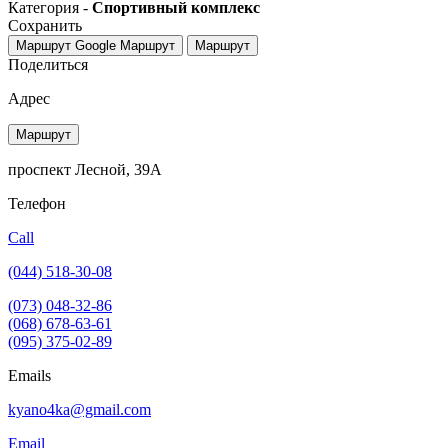
Категория -
Спортивный комплекс
Сохранить
Маршрут Google
Маршрут
Маршрут
Поделиться
Адрес
Маршрут
проспект Лесной, 39А
Телефон
Call
(044) 518-30-08
(073) 048-32-86
(068) 678-63-61
(095) 375-02-89
Emails
kyano4ka@gmail.com
Email