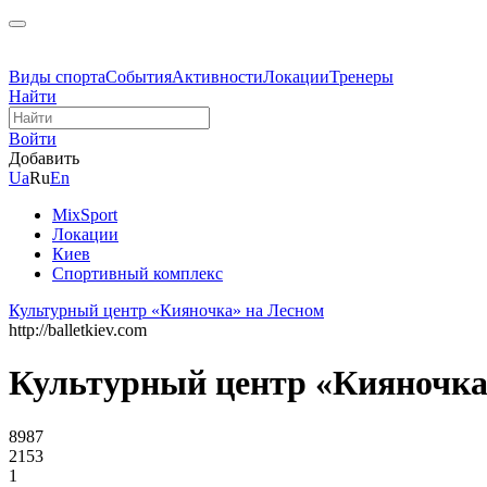
Виды спорта
События
Активности
Локации
Тренеры
Найти
Войти
Добавить
Ua
Ru
En
MixSport
Локации
Киев
Спортивный комплекс
Культурный центр «Кияночка» на Лесном
http://balletkiev.com
Культурный центр «Кияночка
8987
2153
1