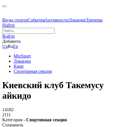
Виды спорта
События
Активности
Локации
Тренеры
Найти
Войти
Добавить
Ua
Ru
En
MixSport
Локации
Киев
Спортивная секция
Киевский клуб Такемусу
айкидо
14182
2111
Категория -
Спортивная секция
Сохранить