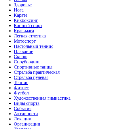
Здоровье
Йога
Карате
Кикбоксинг
Конный спорт
Крав-мага
Легкая атлетика
Мотоспорт
Настольный теннис
Плавание
Сквош
Сноубординг
Спортивные танцы
Стрельба практическая
Стрельба пулевая
Теннис
Фитнес
Футбол
Художественная гимнастика
Виды спорта
События
Активности
Локации
Организации