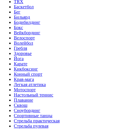
TRX
Баскетбол
Бег
Бильярд
Бодибилдинг
Бокс
Вейкбординг
Велоспорт
Волейбол
Гребля
Здоровье
Йога
Карате
Кикбоксинг
Конный спорт
Крав-мага
Легкая атлетика
Мотоспорт
Настольный теннис
Плавание
Сквош
Сноубординг
Спортивные танцы
Стрельба практическая
Стрельба пулевая