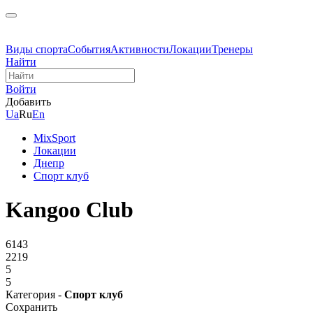
Виды спорта
События
Активности
Локации
Тренеры
Найти
Войти
Добавить
Ua
Ru
En
MixSport
Локации
Днепр
Спорт клуб
Kangoo Club
6143
2219
5
5
Категория -
Спорт клуб
Сохранить