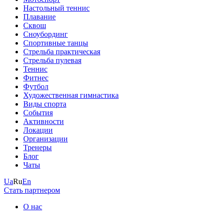
Настольный теннис
Плавание
Сквош
Сноубординг
Спортивные танцы
Стрельба практическая
Стрельба пулевая
Теннис
Фитнес
Футбол
Художественная гимнастика
Виды спорта
События
Активности
Локации
Организации
Тренеры
Блог
Чаты
Ua
Ru
En
Стать партнером
О нас