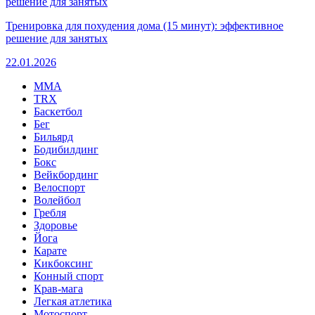
Тренировка для похудения дома (15 минут): эффективное
решение для занятых
22.01.2026
MMA
TRX
Баскетбол
Бег
Бильярд
Бодибилдинг
Бокс
Вейкбординг
Велоспорт
Волейбол
Гребля
Здоровье
Йога
Карате
Кикбоксинг
Конный спорт
Крав-мага
Легкая атлетика
Мотоспорт