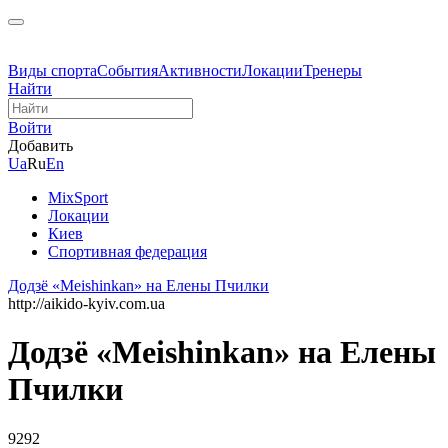
Виды спорта
События
Активности
Локации
Тренеры
Найти
Войти
Добавить
Ua
Ru
En
MixSport
Локации
Киев
Спортивная федерация
Додзё «Meishinkan» на Елены Пчилки
http://aikido-kyiv.com.ua
Додзё «Meishinkan» на Елены
Пчилки
9292