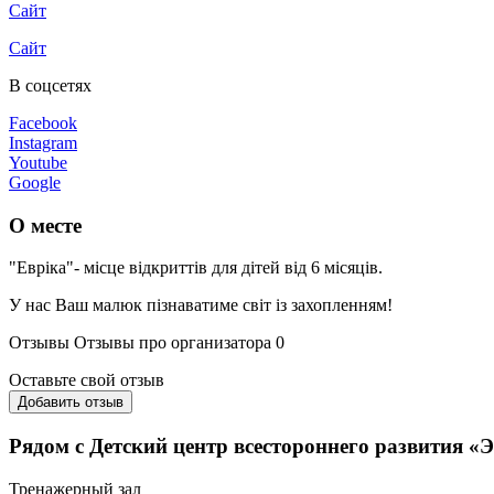
Сайт
Сайт
В соцсетях
Facebook
Instagram
Youtube
Google
О месте
"Евріка"- місце відкриттів для дітей від 6 місяців.
У нас Ваш малюк пізнаватиме світ із захопленням!
Отзывы
Отзывы про организатора
0
Оставьте свой отзыв
Добавить отзыв
Рядом с Детский центр всестороннего развития «
Тренажерный зал