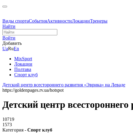
Виды спорта
События
Активности
Локации
Тренеры
Найти
Войти
Добавить
Ua
Ru
En
MixSport
Локации
Полтава
Спорт клуб
Детский центр всестороннего развития «Эврика» на Леваде
https://goldenpages.rv.ua/hotspot
Детский центр всестороннего
10719
1573
Категория -
Спорт клуб