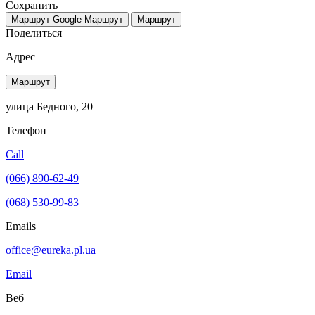
Сохранить
Маршрут Google
Маршрут
Маршрут
Поделиться
Адрес
Маршрут
улица Бедного, 20
Телефон
Call
(066) 890-62-49
(068) 530-99-83
Emails
office@eureka.pl.ua
Email
Веб