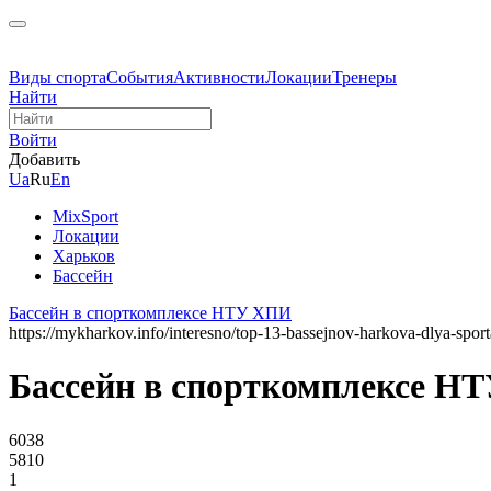
Виды спорта
События
Активности
Локации
Тренеры
Найти
Войти
Добавить
Ua
Ru
En
MixSport
Локации
Харьков
Бассейн
Бассейн в спорткомплексе НТУ ХПИ
https://mykharkov.info/interesno/top-13-bassejnov-harkova-dlya-spor
Бассейн в спорткомплексе Н
6038
5810
1