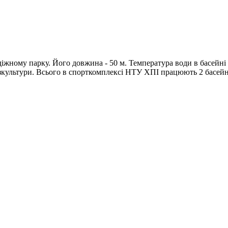
іжному парку. Його довжина - 50 м. Температура води в басейні 
зкультури. Всього в спорткомплексі НТУ ХПІ працюють 2 басейни