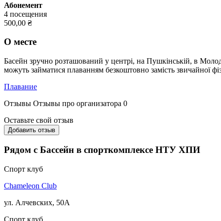
Абонемент
4 посещения
500,00 ₴
О месте
Басейн зручно розташований у центрі, на Пушкінській, в Молод
можуть займатися плаванням безкоштовно замість звичайної фі
Плавание
Отзывы
Отзывы про организатора
0
Оставьте свой отзыв
Добавить отзыв
Рядом с Бассейн в спорткомплексе НТУ ХПИ
Спорт клуб
Chameleon Club
ул. Алчевских, 50А
Спорт клуб