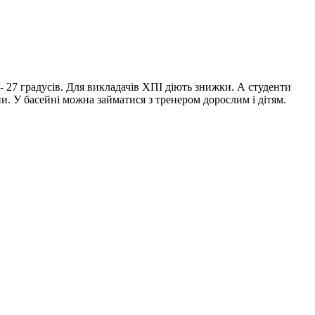
- 27 градусів. Для викладачів ХПІ діють знижки. А студенти
. У басейні можна займатися з тренером дорослим і дітям.