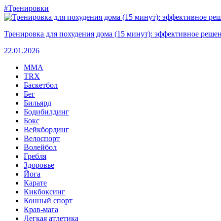
#Тренировки
Тренировка для похудения дома (15 минут): эффективное решен
22.01.2026
MMA
TRX
Баскетбол
Бег
Бильярд
Бодибилдинг
Бокс
Вейкбординг
Велоспорт
Волейбол
Гребля
Здоровье
Йога
Карате
Кикбоксинг
Конный спорт
Крав-мага
Легкая атлетика