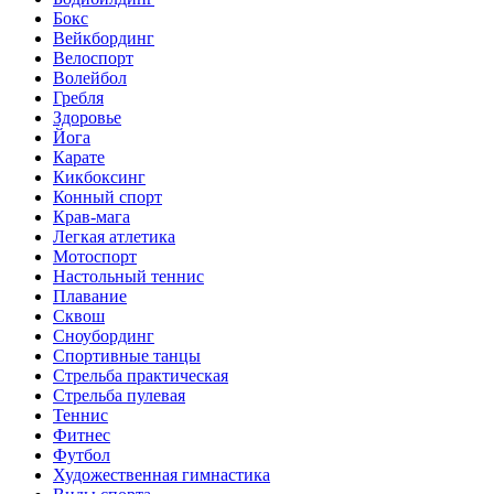
Бокс
Вейкбординг
Велоспорт
Волейбол
Гребля
Здоровье
Йога
Карате
Кикбоксинг
Конный спорт
Крав-мага
Легкая атлетика
Мотоспорт
Настольный теннис
Плавание
Сквош
Сноубординг
Спортивные танцы
Стрельба практическая
Стрельба пулевая
Теннис
Фитнес
Футбол
Художественная гимнастика