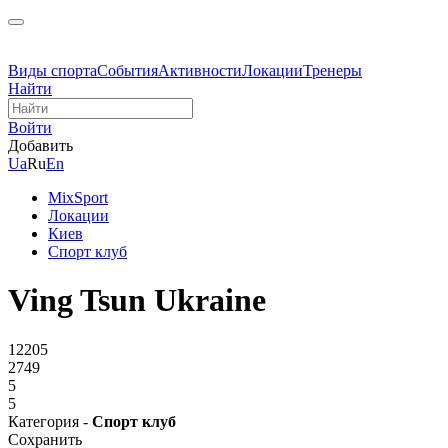
Виды спорта
События
Активности
Локации
Тренеры
Найти
Войти
Добавить
Ua
Ru
En
MixSport
Локации
Киев
Спорт клуб
Ving Tsun Ukraine
12205
2749
5
5
Категория -
Спорт клуб
Сохранить