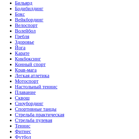
Бильярд
Бодибилдинг
Бокс
Вейкбординг
Велоспорт
Волейбол
Гребля
Здоровье
Йога
Карате
Кикбоксинг
Конный спорт
Крав-мага
Легкая атлетика
Мотоспорт
Настольный теннис
Плавание
Сквош
Сноубординг
Спортивные танцы
Стрельба практическая
Стрельба пулевая
Теннис
Фитнес
Футбол