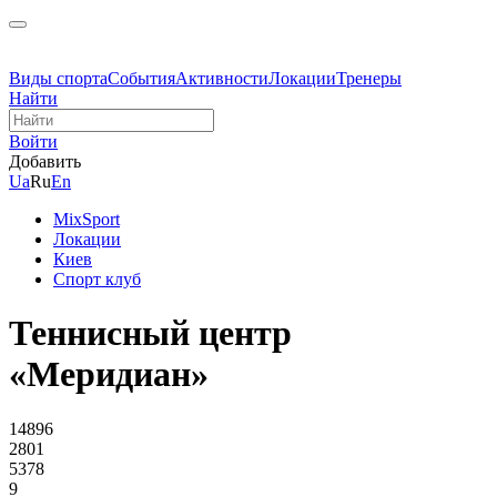
Виды спорта
События
Активности
Локации
Тренеры
Найти
Войти
Добавить
Ua
Ru
En
MixSport
Локации
Киев
Спорт клуб
Теннисный центр
«Меридиан»
14896
2801
5378
9