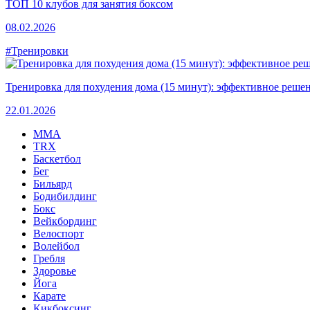
ТОП 10 клубов для занятия боксом
08.02.2026
#Тренировки
Тренировка для похудения дома (15 минут): эффективное решен
22.01.2026
MMA
TRX
Баскетбол
Бег
Бильярд
Бодибилдинг
Бокс
Вейкбординг
Велоспорт
Волейбол
Гребля
Здоровье
Йога
Карате
Кикбоксинг