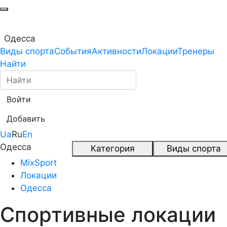
Одесса
Виды спорта
События
Активности
Локации
Тренеры
Найти
Войти
Добавить
Ua
Ru
En
Одесса
Категория
Виды спорта
MixSport
Локации
Одесса
Спортивные локации