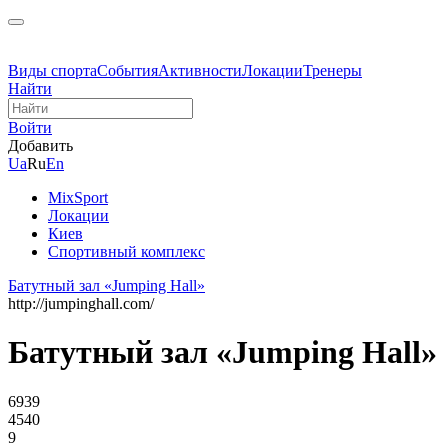
Виды спорта
События
Активности
Локации
Тренеры
Найти
Войти
Добавить
Ua
Ru
En
MixSport
Локации
Киев
Спортивный комплекс
Батутный зал «Jumping Hall»
http://jumpinghall.com/
Батутный зал «Jumping Hall»
6939
4540
9