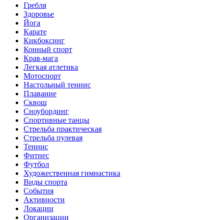
Гребля
Здоровье
Йога
Карате
Кикбоксинг
Конный спорт
Крав-мага
Легкая атлетика
Мотоспорт
Настольный теннис
Плавание
Сквош
Сноубординг
Спортивные танцы
Стрельба практическая
Стрельба пулевая
Теннис
Фитнес
Футбол
Художественная гимнастика
Виды спорта
События
Активности
Локации
Организации