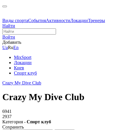
Виды спорта
События
Активности
Локации
Тренеры
Найти
Войти
Добавить
Ua
Ru
En
MixSport
Локации
Киев
Спорт клуб
Crazy My Dive Club
Crazy My Dive Club
6941
2937
Категория -
Спорт клуб
Сохранить