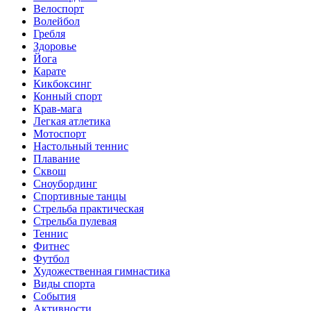
Велоспорт
Волейбол
Гребля
Здоровье
Йога
Карате
Кикбоксинг
Конный спорт
Крав-мага
Легкая атлетика
Мотоспорт
Настольный теннис
Плавание
Сквош
Сноубординг
Спортивные танцы
Стрельба практическая
Стрельба пулевая
Теннис
Фитнес
Футбол
Художественная гимнастика
Виды спорта
События
Активности