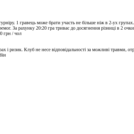
турніру. 1 гравець може брати участь не більше ніж в 2-ух групах.
емог. За рахунку 20:20 гра триває до досягнення різниці в 2 очк
0 грн / чол
ах і ризик. Клуб не несе відповідальності за можливі травми, отр
бін