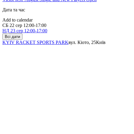
Дата та час
Add to calendar
СБ
22 сер
12:00-17:00
НД
23 сер
12:00-17:00
Всі дати
KYIV RACKET SPORTS PARK
вул. Кіото, 25
Київ