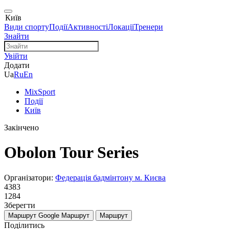
Київ
Види спорту
Події
Активності
Локації
Тренери
Знайти
Увійти
Додати
Ua
Ru
En
MixSport
Події
Київ
Закінчено
Obolon Tour Series
Організатори:
Федерація бадмінтону м. Києва
4383
1284
Зберегти
Маршрут Google
Маршрут
Маршрут
Поділитись