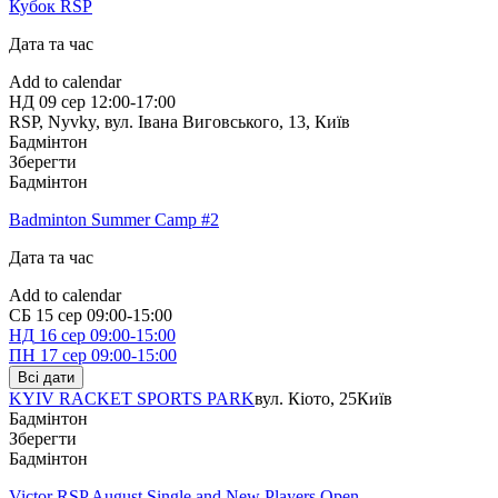
Кубок RSP
Дата та час
Add to calendar
НД
09 сер
12:00-17:00
RSP, Nyvky, вул. Івана Виговського, 13
,
Київ
Бадмінтон
Зберегти
Бадмінтон
Badminton Summer Camp #2
Дата та час
Add to calendar
СБ
15 сер
09:00-15:00
НД
16 сер
09:00-15:00
ПН
17 сер
09:00-15:00
Всі дати
KYIV RACKET SPORTS PARK
вул. Кіото, 25
Київ
Бадмінтон
Зберегти
Бадмінтон
Victor RSP August Single and New Players Open