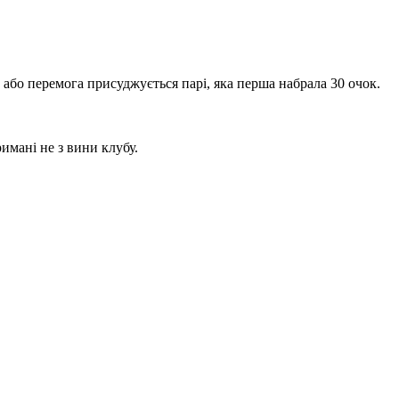
и або перемога присуджується парі, яка перша набрала 30 очок.
имані не з вини клубу.