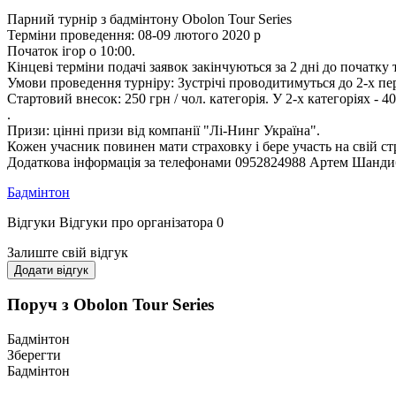
Парний турнір з бадмінтону Obolon Tour Series
Терміни проведення: 08-09 лютого 2020 р
Початок ігор о 10:00.
Кінцеві терміни подачі заявок закінчуються за 2 дні до початку 
Умови проведення турніру: Зустрічі проводитимуться до 2-х пер
Стартовий внесок: 250 грн / чол. категорія. У 2-х категоріях - 40
.
Призи: цінні призи від компанії "Лі-Нинг Україна".
Кожен учасник повинен мати страховку і бере участь на свій стр
Додаткова інформація за телефонами 0952824988 Артем Шанди
Бадмінтон
Відгуки
Відгуки про організатора
0
Залиште свій відгук
Додати відгук
Поруч з Obolon Tour Series
Бадмінтон
Зберегти
Бадмінтон