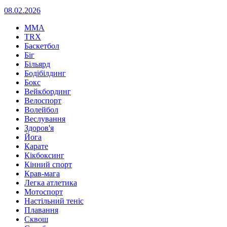
08.02.2026
MMA
TRX
Баскетбол
Біг
Більярд
Бодібілдинг
Бокс
Вейкбординг
Велоспорт
Волейбол
Веслування
Здоров'я
Йога
Карате
Кікбоксинг
Кінний спорт
Крав-мага
Легка атлетика
Мотоспорт
Настільний теніс
Плавання
Сквош