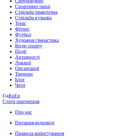
Сноубординг
Спортивні танці
Стрільба практична
Стрільба кульова
Теніс
Фітнес
Футбол
Художня гімнастика
Види спорту
Події
Активності
Локації
Організації
Тренери
Блог
Чати
Ua
Ru
En
Стати партнером
Про нас
Питання-відповіді
Правила користування