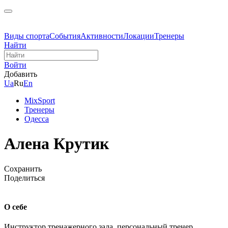
Виды спорта
События
Активности
Локации
Тренеры
Найти
Войти
Добавить
Ua
Ru
En
MixSport
Тренеры
Одесса
Алена Крутик
Сохранить
Поделиться
О себе
Инструктор тренажерного зала, персональный тренер