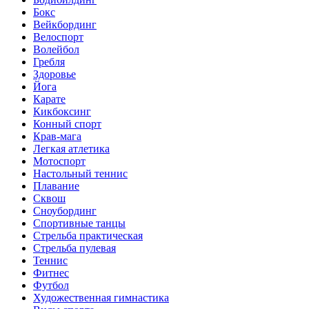
Бокс
Вейкбординг
Велоспорт
Волейбол
Гребля
Здоровье
Йога
Карате
Кикбоксинг
Конный спорт
Крав-мага
Легкая атлетика
Мотоспорт
Настольный теннис
Плавание
Сквош
Сноубординг
Спортивные танцы
Стрельба практическая
Стрельба пулевая
Теннис
Фитнес
Футбол
Художественная гимнастика