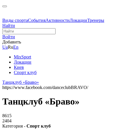
Виды спорта
События
Активности
Локации
Тренеры
Найти
Войти
Добавить
Ua
Ru
En
MixSport
Локации
Киев
Спорт клуб
Танцклуб «Браво»
https://www.facebook.com/danceclubBRAVO/
Танцклуб «Браво»
8615
2404
Категория -
Спорт клуб