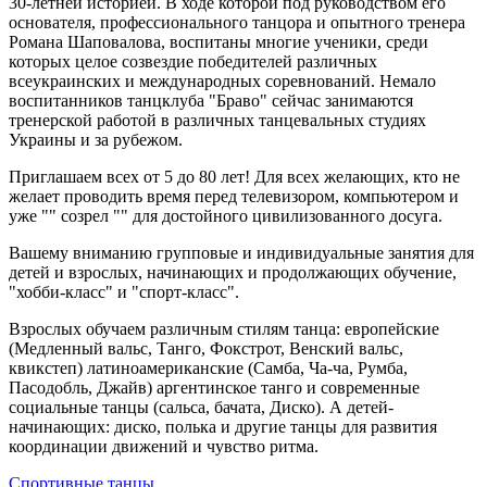
30-летней историей. В ходе которой под руководством его
основателя, профессионального танцора и опытного тренера
Романа Шаповалова, воспитаны многие ученики, среди
которых целое созвездие победителей различных
всеукраинских и международных соревнований. Немало
воспитанников танцклуба "Браво" сейчас занимаются
тренерской работой в различных танцевальных студиях
Украины и за рубежом.
Приглашаем всех от 5 до 80 лет! Для всех желающих, кто не
желает проводить время перед телевизором, компьютером и
уже "" созрел "" для достойного цивилизованного досуга.
Вашему вниманию групповые и индивидуальные занятия для
детей и взрослых, начинающих и продолжающих обучение,
"хобби-класс" и "спорт-класс".
Взрослых обучаем различным стилям танца: европейские
(Медленный вальс, Танго, Фокстрот, Венский вальс,
квикстеп) латиноамериканские (Самба, Ча-ча, Румба,
Пасодобль, Джайв) аргентинское танго и современные
социальные танцы (сальса, бачата, Диско). А детей-
начинающих: диско, полька и другие танцы для развития
координации движений и чувство ритма.
Спортивные танцы