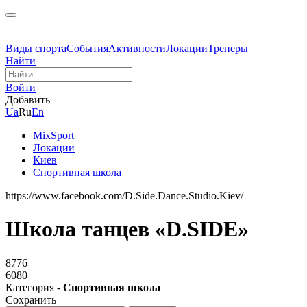
Виды спорта
События
Активности
Локации
Тренеры
Найти
Войти
Добавить
Ua
Ru
En
MixSport
Локации
Киев
Спортивная школа
https://www.facebook.com/D.Side.Dance.Studio.Kiev/
Школа танцев «D.SIDE»
8776
6080
Категория -
Спортивная школа
Сохранить