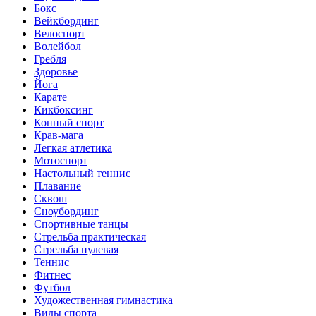
Бокс
Вейкбординг
Велоспорт
Волейбол
Гребля
Здоровье
Йога
Карате
Кикбоксинг
Конный спорт
Крав-мага
Легкая атлетика
Мотоспорт
Настольный теннис
Плавание
Сквош
Сноубординг
Спортивные танцы
Стрельба практическая
Стрельба пулевая
Теннис
Фитнес
Футбол
Художественная гимнастика
Виды спорта