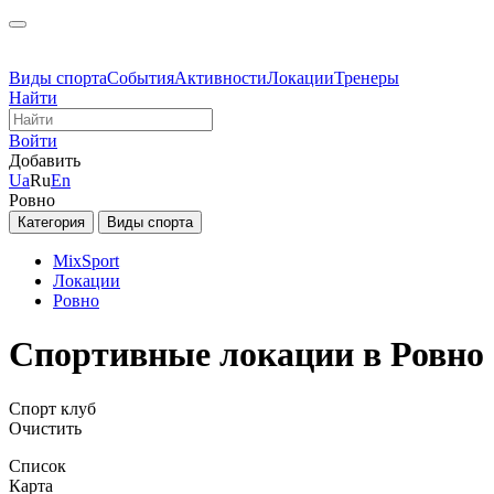
Виды спорта
События
Активности
Локации
Тренеры
Найти
Войти
Добавить
Ua
Ru
En
Ровно
Категория
Виды спорта
MixSport
Локации
Ровно
Спортивные локации в Ровно
Спорт клуб
Очистить
Список
Карта