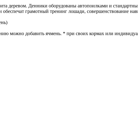
бита деревом. Денники оборудованы автопоилками и стандартн
и обеспечат грамотный тренинг лошади, совершенствование нав
ень)
желанию можно добавить ячмень. * при своих кормах или индивид