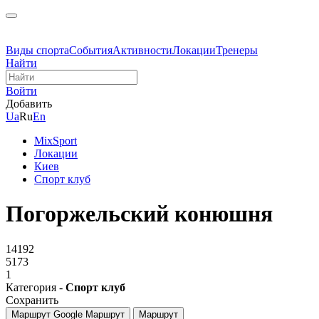
Виды спорта
События
Активности
Локации
Тренеры
Найти
Войти
Добавить
Ua
Ru
En
MixSport
Локации
Киев
Спорт клуб
Погоржельский конюшня
14192
5173
1
Категория -
Спорт клуб
Сохранить
Маршрут Google
Маршрут
Маршрут