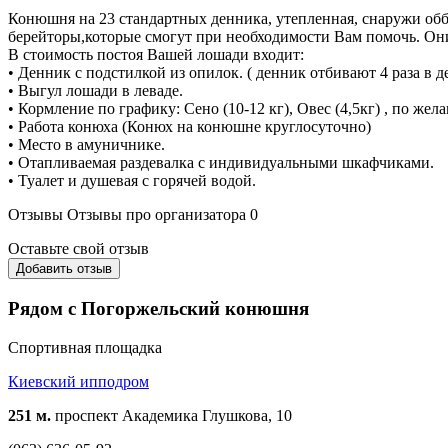
Конюшня на 23 стандартных денника, утепленная, снаружи об
берейторы,которые смогут при необходимости Вам помочь. Он
В стоимость постоя Вашей лошади входит:
• Денник с подстилкой из опилок. ( денник отбивают 4 раза в д
• Выгул лошади в леваде.
• Кормление по графику: Сено (10-12 кг), Овес (4,5кг) , по 
• Работа конюха (Конюх на конюшне круглосуточно)
• Место в амуничнике.
• Отапливаемая раздевалка с индивидуальными шкафчиками.
• Туалет и душевая с горячей водой.
Отзывы
Отзывы про организатора
0
Оставьте свой отзыв
Добавить отзыв
Рядом с Погоржельский конюшня
Спортивная площадка
Киевский ипподром
251 м.
проспект Академика Глушкова, 10