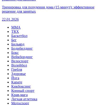
Тренировка для похудения дома (15 минут): эффективное
решение для занятых
22.01.2026
MMA
TRX
Баскетбол
Бег
Бильярд
Бодибилдинг
Бокс
Вейкбординг
Велоспорт
Волейбол
Гребля
Здоровье
Йога
Карате
Кикбоксинг
Конный спорт
Крав-мага
Легкая атлетика
Мотоспорт