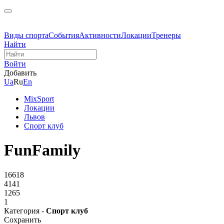
Виды спорта
События
Активности
Локации
Тренеры
Найти
Войти
Добавить
Ua
Ru
En
MixSport
Локации
Львов
Спорт клуб
FunFamily
16618
4141
1265
1
Категория -
Спорт клуб
Сохранить