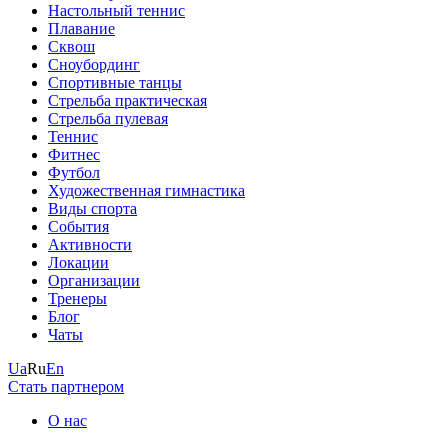
Настольный теннис
Плавание
Сквош
Сноубординг
Спортивные танцы
Стрельба практическая
Стрельба пулевая
Теннис
Фитнес
Футбол
Художественная гимнастика
Виды спорта
События
Активности
Локации
Организации
Тренеры
Блог
Чаты
Ua
Ru
En
Стать партнером
О нас