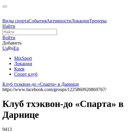
Виды спорта
События
Активности
Локации
Тренеры
Найти
Войти
Добавить
Ua
Ru
En
MixSport
Локации
Киев
Спорт клуб
Клуб тхэквон-до «Спарта» в Дарнице
https://www.facebook.com/groups/1225860920869767/
Клуб тхэквон-до «Спарта» в
Дарнице
9413