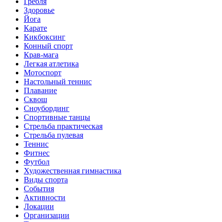
Гребля
Здоровье
Йога
Карате
Кикбоксинг
Конный спорт
Крав-мага
Легкая атлетика
Мотоспорт
Настольный теннис
Плавание
Сквош
Сноубординг
Спортивные танцы
Стрельба практическая
Стрельба пулевая
Теннис
Фитнес
Футбол
Художественная гимнастика
Виды спорта
События
Активности
Локации
Организации