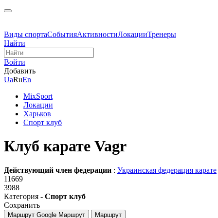
Виды спорта
События
Активности
Локации
Тренеры
Найти
Войти
Добавить
Ua
Ru
En
MixSport
Локации
Харьков
Спорт клуб
Клуб карате Vagr
Действующий член федерации
:
Украинская федерация карате
11669
3988
Категория -
Спорт клуб
Сохранить
Маршрут Google
Маршрут
Маршрут