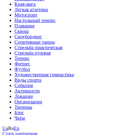
Крав-мага
Легкая атлетика
Мотоспорт
Настольный теннис
Плавание
Сквош
Сноубординг
Спортивные танцы
Стрельба практическая
Стрельба пулевая
Теннис
Фитнес
Футбол
Художественная гимнастика
Виды спорта
События
Активности
Локации
Организации
Тренеры
Блог
Чаты
Ua
Ru
En
Стать партнером