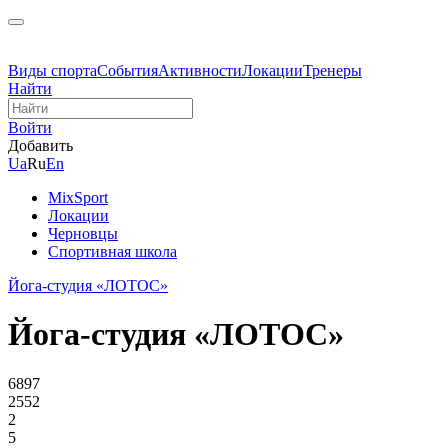
Виды спорта
События
Активности
Локации
Тренеры
Найти
Войти
Добавить
Ua
Ru
En
MixSport
Локации
Черновцы
Спортивная школа
Йога-студия «ЛОТОС»
Йога-студия «ЛОТОС»
6897
2552
2
5