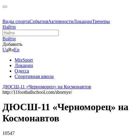
Виды спорта
События
Активности
Локации
Тренеры
Найти
Войти
Добавить
Ua
Ru
En
MixSport
Локации
Одесса
Спортивная школа
ДЮСШ-11 «Черноморец» на Космонавтов
http://11footballschool.com/sbornye/
ДЮСШ-11 «Черноморец» на
Космонавтов
10547