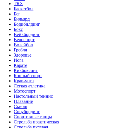
TRX
Баскетбол
Бег
Бильярд
Бодибилдинг
Бокс
Вейкбординг
Велоспорт
Волейбол
Гребля
Здоровье
Йога
Карате
Кикбоксинг
Конный спорт
Крав-мага
Легкая атлетика
Мотоспорт
Настольный теннис
Плавание
Сквош
Сноубординг
Спортивные танцы
Стрельба практическая
Стрельба пулевая