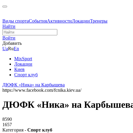
Виды спорта
События
Активности
Локации
Тренеры
Найти
Войти
Добавить
Ua
Ru
En
MixSport
Локации
Киев
Спорт клуб
ДЮФК «Ника» на Карбышева
https://www.facebook.com/fcnika.kiev.ua/
ДЮФК «Ника» на Карбышев
8590
1657
Категория -
Спорт клуб