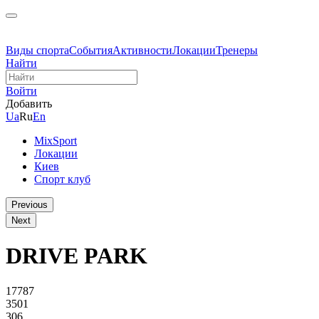
Виды спорта
События
Активности
Локации
Тренеры
Найти
Войти
Добавить
Ua
Ru
En
MixSport
Локации
Киев
Спорт клуб
Previous
Next
DRIVE PARK
17787
3501
306