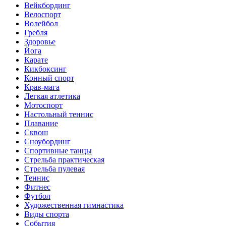
Вейкбординг
Велоспорт
Волейбол
Гребля
Здоровье
Йога
Карате
Кикбоксинг
Конный спорт
Крав-мага
Легкая атлетика
Мотоспорт
Настольный теннис
Плавание
Сквош
Сноубординг
Спортивные танцы
Стрельба практическая
Стрельба пулевая
Теннис
Фитнес
Футбол
Художественная гимнастика
Виды спорта
События