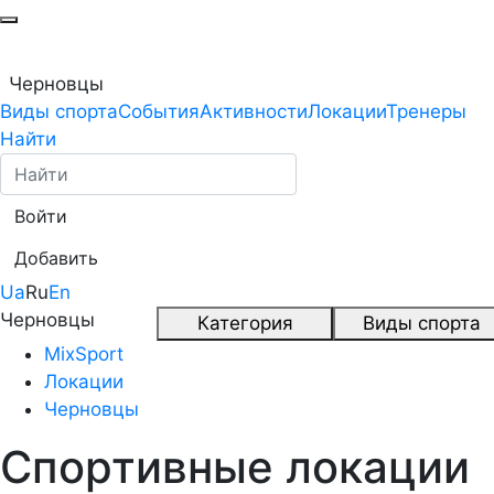
Черновцы
Виды спорта
События
Активности
Локации
Тренеры
Найти
Войти
Добавить
Ua
Ru
En
Черновцы
Категория
Виды спорта
MixSport
Локации
Черновцы
Спортивные локации