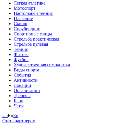
Легкая атлетика
Мотоспорт
Настольный теннис
Плавание
Сквош
Сноубординг
Спортивные танцы
Стрельба практическая
Стрельба пулевая
Теннис
Фитнес
Футбол
Художественная гимнастика
Виды спорта
События
Активности
Локации
Организации
Тренеры
Блог
Чаты
Ua
Ru
En
Стать партнером