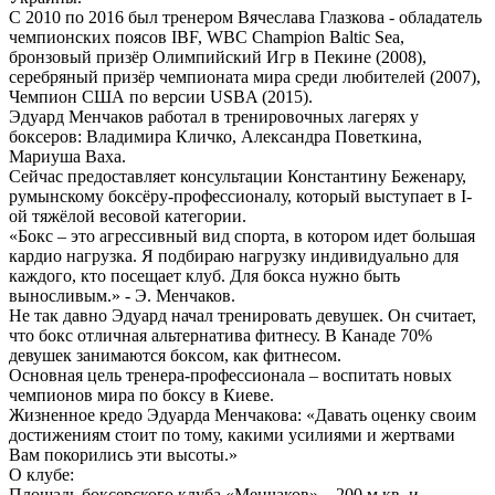
С 2010 по 2016 был тренером Вячеслава Глазкова - обладатель
чемпионских поясов IBF, WBC Champion Baltic Sea,
бронзовый призёр Олимпийский Игр в Пекине (2008),
серебряный призёр чемпионата мира среди любителей (2007),
Чемпион США по версии USBA (2015).
Эдуард Менчаков работал в тренировочных лагерях у
боксеров: Владимира Кличко, Александра Поветкина,
Мариуша Ваха.
Сейчас предоставляет консультации Константину Беженару,
румынскому боксёру-профессионалу, который выступает в I-
ой тяжёлой весовой категории.
«Бокс – это агрессивный вид спорта, в котором идет большая
кардио нагрузка. Я подбираю нагрузку индивидуально для
каждого, кто посещает клуб. Для бокса нужно быть
выносливым.» - Э. Менчаков.
Не так давно Эдуард начал тренировать девушек. Он считает,
что бокс отличная альтернатива фитнесу. В Канаде 70%
девушек занимаются боксом, как фитнесом.
Основная цель тренера-профессионала – воспитать новых
чемпионов мира по боксу в Киеве.
Жизненное кредо Эдуарда Менчакова: «Давать оценку своим
достижениям стоит по тому, какими усилиями и жертвами
Вам покорились эти высоты.»
О клубе:
Площадь боксерского клуба «Менчаков» – 200 м.кв. и