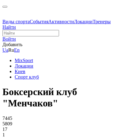
Виды спорта
События
Активности
Локации
Тренеры
Найти
Войти
Добавить
Ua
Ru
En
MixSport
Локации
Киев
Спорт клуб
Боксерский клуб
"Менчаков"
7445
5809
17
1