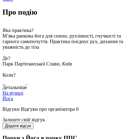
Про подію
Яка практика?
М’яка ранкова йога для спини, рухливості, гнучкості та
гарного самопочуття. Практика поєднує рух, дихання та
уважність до тіла
Де?
Парк Партизанської Слави, Київ
Коли?
Вівторок / Четвер
Детальніше
07:00–08:00
На вулиці
250 грн
Йога
Субота
Відгуки
Відгуки про організатора
0
07:00–08:30
300 грн
Залиште свій відгук
Додати відгук
Що брати із собою:
Поруч з Йога в парку ППС