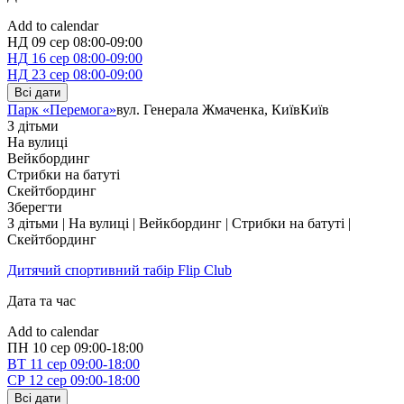
Add to calendar
НД
09 сер
08:00-09:00
НД
16 сер
08:00-09:00
НД
23 сер
08:00-09:00
Всі дати
Парк «Перемога»
вул. Генерала Жмаченка, Київ
Київ
З дітьми
На вулиці
Вейкбординг
Стрибки на батуті
Скейтбординг
Зберегти
З дітьми | На вулиці | Вейкбординг | Стрибки на батуті |
Скейтбординг
Дитячий спортивний табір Flip Club
Дата та час
Add to calendar
ПН
10 сер
09:00-18:00
ВТ
11 сер
09:00-18:00
СР
12 сер
09:00-18:00
Всі дати