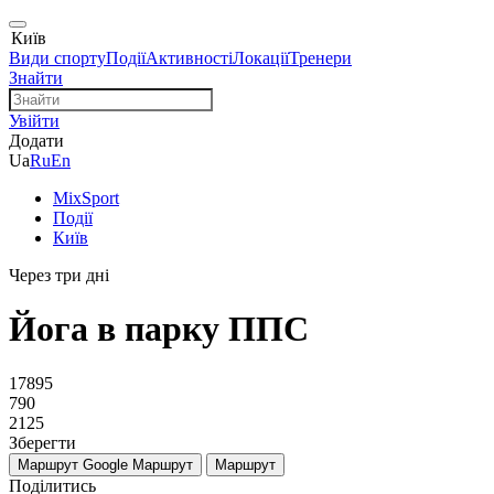
Київ
Види спорту
Події
Активності
Локації
Тренери
Знайти
Увійти
Додати
Ua
Ru
En
MixSport
Події
Київ
Через три дні
Йога в парку ППС
17895
790
2125
Зберегти
Маршрут Google
Маршрут
Маршрут
Поділитись