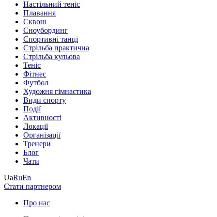
Настільний теніс
Плавання
Сквош
Сноубординг
Спортивні танці
Стрільба практична
Стрільба кульова
Теніс
Фітнес
Футбол
Художня гімнастика
Види спорту
Події
Активності
Локації
Організації
Тренери
Блог
Чати
Ua
Ru
En
Стати партнером
Про нас