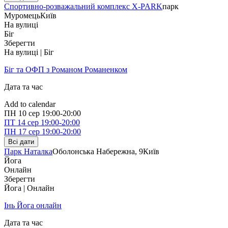
Спортивно-розважальний комплекс X-PARK
парк
Муромець
Київ
На вулиці
Біг
Зберегти
На вулиці | Біг
Біг та ОФП з Романом Романенком
Дата та час
Add to calendar
ПН
10 сер
19:00-20:00
ПТ
14 сер
19:00-20:00
ПН
17 сер
19:00-20:00
Всі дати
Парк Наталка
Оболонська Набережна, 9
Київ
Йога
Онлайн
Зберегти
Йога | Онлайн
Інь Йога онлайн
Дата та час