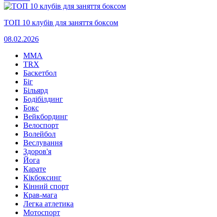
ТОП 10 клубів для заняття боксом
08.02.2026
MMA
TRX
Баскетбол
Біг
Більярд
Бодібілдинг
Бокс
Вейкбординг
Велоспорт
Волейбол
Веслування
Здоров'я
Йога
Карате
Кікбоксинг
Кінний спорт
Крав-мага
Легка атлетика
Мотоспорт