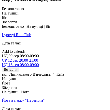
килимок
зручний одяг
Безкоштовно
воду
На вулиці
за бажанням — плед або теплу кофту для шавасани
Біг
Зберегти
У разі дощу або несприятливої погоди інформація щодо
Безкоштовно | На вулиці | Біг
практики публікується в групі в телеграмі завчасно.
Lypovyi Run Club
Дата та час
Add to calendar
НД
09 сер
08:00-09:00
СР
12 сер
20:00-21:00
НД
16 сер
08:00-09:00
Всі дати
вул. Липинського В'ячеслава, 4
,
Київ
На вулиці
Йога
Зберегти
На вулиці | Йога
Йога в парку "Перемога"
Дата та час